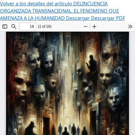
Volver a los detalles del artículo
DELINCUENCIA
ORGANIZADA TRANSNACIONAL. EL FENOMENO QUE
AMENAZA A LA HUMANIDAD
Descargar
Descargar PDF