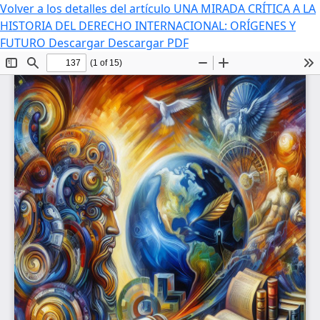
Volver a los detalles del artículo
UNA MIRADA CRÍTICA A LA
HISTORIA DEL DERECHO INTERNACIONAL: ORÍGENES Y
FUTURO
Descargar
Descargar PDF