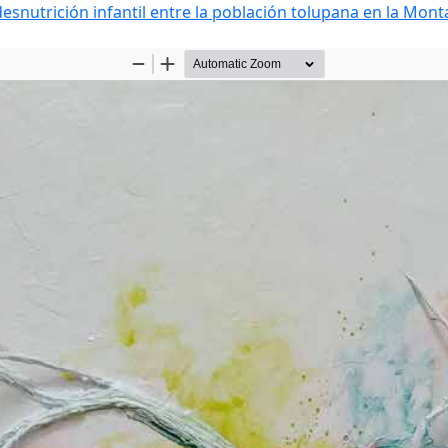
esnutrición infantil entre la población tolupana en la Monta