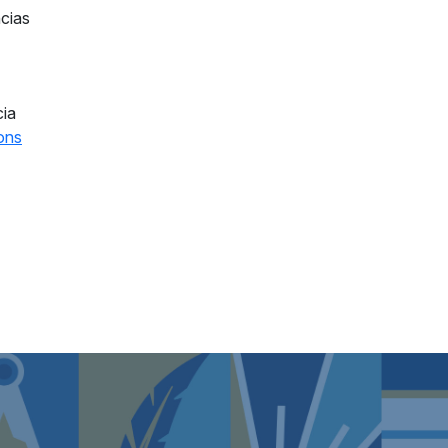
cias
cia
ons