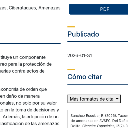
azas, Ciberataques, Amenazas
PDF
Publicado
2026-01-31
nstituye un componente
aéreo para la protección de
uarias contra actos de
Cómo citar
taxonomía de orden que
ucen daño de manera
Más formatos de cita
ionales, no solo por su valor
cto en la toma de decisiones y
Sánchez Escobar, R. (2026). Taxo
go. Además, la adopción de un
de amenazas en AVSEC: Del Daño 
clasificación de las amenazas
Delito.
Ciencias Espaciales
,
16
(2), 