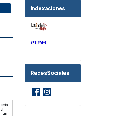
Indexaciones
RedesSociales
nomía
al
35–48.