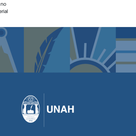
 no
rial