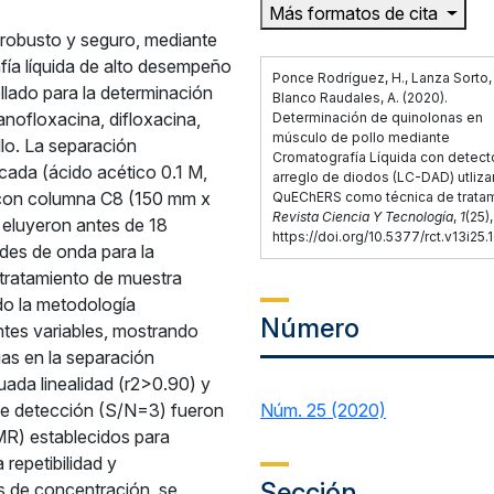
Más formatos de cita
 robusto y seguro, mediante
ía líquida de alto desempeño
Ponce Rodríguez, H., Lanza Sorto, 
ado para la determinación
Blanco Raudales, A. (2020).
anofloxacina, difloxacina,
Determinación de quinolonas en
músculo de pollo mediante
lo. La separación
Cromatografía Líquida con detect
icada (ácido acético 0.1 M,
arreglo de diodos (LC-DAD) utliz
 con columna C8 (150 mm x
QuEChERS como técnica de tratam
Revista Ciencia Y Tecnología
,
1
(25),
s eluyeron antes de 18
https://doi.org/10.5377/rct.v13i25
udes de onda para la
 tratamiento de muestra
ndo la metodología
Número
ntes variables, mostrando
ias en la separación
ada linealidad (r2>0.90) y
 de detección (S/N=3) fueron
Núm. 25 (2020)
MR) establecidos para
 repetibilidad y
Sección
es de concentración, se