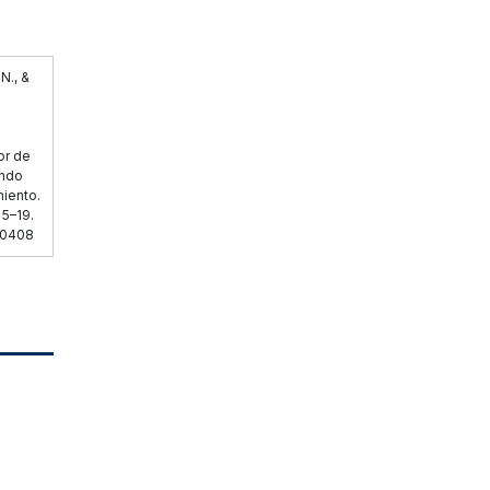
N., &
or de
ando
iento.
 5–19.
.10408