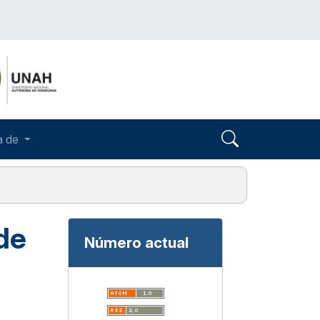
a de
de
Número actual