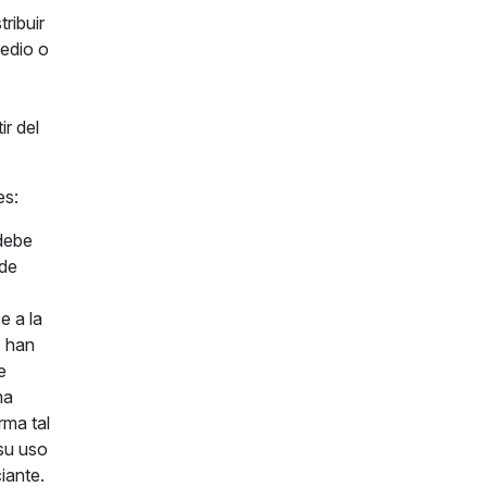
tribuir
medio o
ir del
es:
debe
 de
e a la
e han
e
ma
rma tal
su uso
iante.