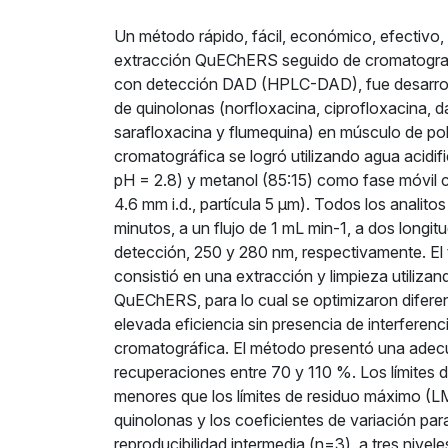
Un método rápido, fácil, económico, efectivo,
extracción QuEChERS seguido de cromatograf
con detección DAD (HPLC-DAD), fue desarroll
de quinolonas (norfloxacina, ciprofloxacina, d
sarafloxacina y flumequina) en músculo de pol
cromatográfica se logró utilizando agua acidif
pH = 2.8) y metanol (85:15) como fase móvil
4.6 mm i.d., partícula 5 μm). Todos los analito
minutos, a un flujo de 1 mL min-1, a dos longit
detección, 250 y 280 nm, respectivamente. El
consistió en una extracción y limpieza utiliza
QuEChERS, para lo cual se optimizaron difere
elevada eficiencia sin presencia de interferenc
cromatográfica. El método presentó una adecu
recuperaciones entre 70 y 110 %. Los límites
menores que los límites de residuo máximo (L
quinolonas y los coeficientes de variación para
reproducibilidad intermedia (n=3), a tres nivel