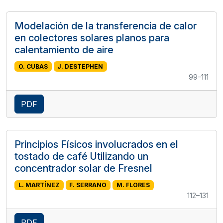
Modelación de la transferencia de calor
en colectores solares planos para
calentamiento de aire
O. CUBAS
J. DESTEPHEN
99–111
PDF
Principios Físicos involucrados en el
tostado de café Utilizando un
concentrador solar de Fresnel
L. MARTÍNEZ
F. SERRANO
M. FLORES
112–131
PDF