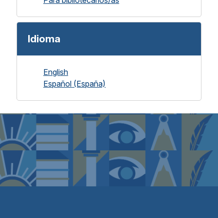
Idioma
English
Español (España)