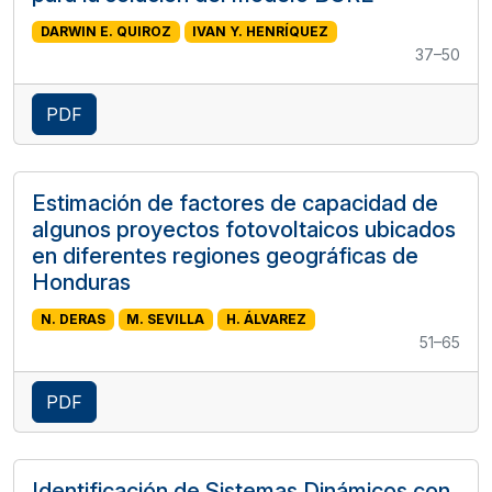
DARWIN E. QUIROZ
IVAN Y. HENRÍQUEZ
37–50
PDF
Estimación de factores de capacidad de
algunos proyectos fotovoltaicos ubicados
en diferentes regiones geográficas de
Honduras
N. DERAS
M. SEVILLA
H. ÁLVAREZ
51–65
PDF
Identificación de Sistemas Dinámicos con