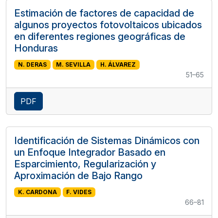
Estimación de factores de capacidad de
algunos proyectos fotovoltaicos ubicados
en diferentes regiones geográficas de
Honduras
N. DERAS
M. SEVILLA
H. ÁLVAREZ
51–65
PDF
Identificación de Sistemas Dinámicos con
un Enfoque Integrador Basado en
Esparcimiento, Regularización y
Aproximación de Bajo Rango
K. CARDONA
F. VIDES
66–81