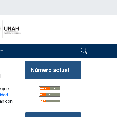
Número actual
l
e que
cidad
rán con