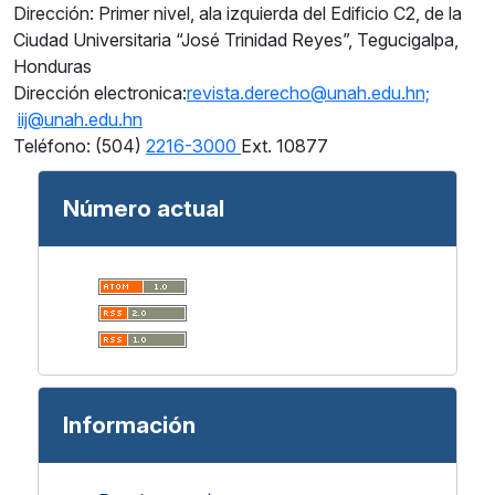
Dirección:
Primer nivel, ala izquierda del Edificio C2, de la
Ciudad Universitaria “José Trinidad Reyes”, Tegucigalpa,
Honduras
Dirección electronica:
revista.derecho@unah.edu.hn;
iij@unah.edu.hn
Teléfono: (504)
2216-3000
Ext. 10877
Número actual
Información