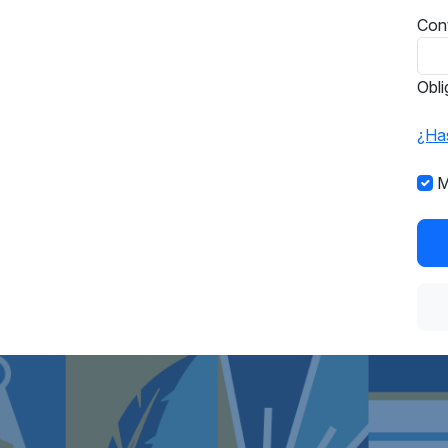
Con
Obli
¿Has
M