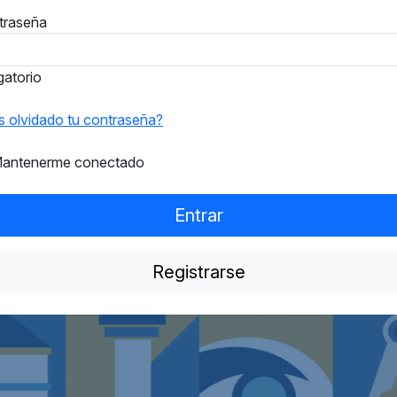
traseña
gatorio
 olvidado tu contraseña?
antenerme conectado
Entrar
Registrarse