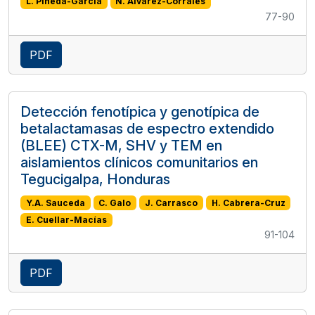
L. Pineda-García
N. Alvarez-Corrales
77-90
PDF
Detección fenotípica y genotípica de
betalactamasas de espectro extendido
(BLEE) CTX-M, SHV y TEM en
aislamientos clínicos comunitarios en
Tegucigalpa, Honduras
Y.A. Sauceda
C. Galo
J. Carrasco
H. Cabrera-Cruz
E. Cuellar-Macías
91-104
PDF