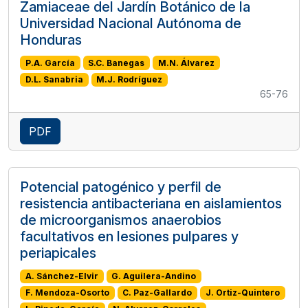
Zamiaceae del Jardín Botánico de la
Universidad Nacional Autónoma de
Honduras
P.A. García
S.C. Banegas
M.N. Álvarez
D.L. Sanabria
M.J. Rodríguez
65-76
PDF
Potencial patogénico y perfil de
resistencia antibacteriana en aislamientos
de microorganismos anaerobios
facultativos en lesiones pulpares y
periapicales
A. Sánchez-Elvir
G. Aguilera-Andino
F. Mendoza-Osorto
C. Paz-Gallardo
J. Ortiz-Quintero