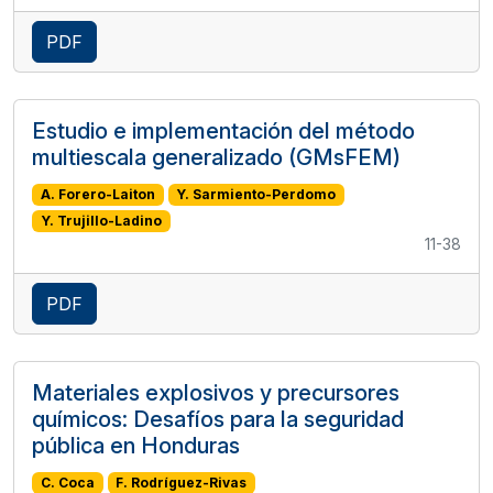
PDF
Estudio e implementación del método
multiescala generalizado (GMsFEM)
A. Forero-Laiton
Y. Sarmiento-Perdomo
Y. Trujillo-Ladino
11-38
PDF
Materiales explosivos y precursores
químicos: Desafíos para la seguridad
pública en Honduras
C. Coca
F. Rodríguez-Rivas