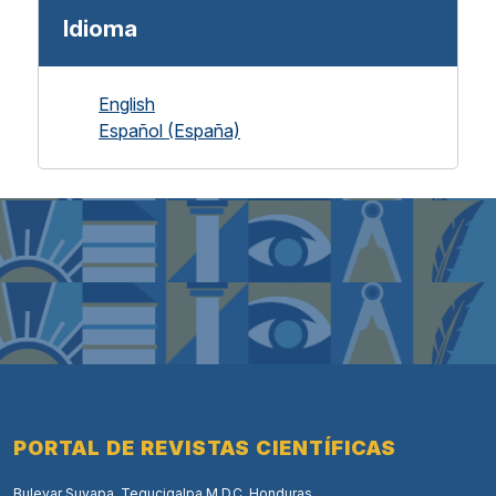
Idioma
English
Español (España)
PORTAL DE REVISTAS CIENTÍFICAS
Bulevar Suyapa, Tegucigalpa M.D.C, Honduras