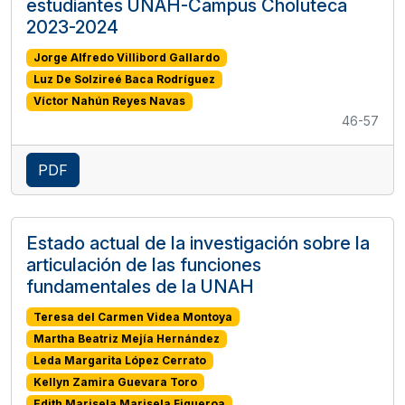
estudiantes UNAH-Campus Choluteca
2023-2024
Jorge Alfredo Villibord Gallardo
Luz De Solzireé Baca Rodríguez
Víctor Nahún Reyes Navas
46-57
PDF
Estado actual de la investigación sobre la
articulación de las funciones
fundamentales de la UNAH
Teresa del Carmen Videa Montoya
Martha Beatriz Mejía Hernández
Leda Margarita López Cerrato
Kellyn Zamira Guevara Toro
Edith Marisela Marisela Figueroa