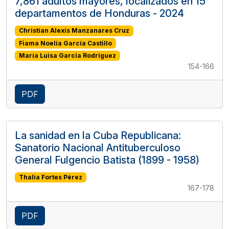
7,861 adultos mayores, localizados en 15
departamentos de Honduras - 2024
Christian Alexis Manzanares Cruz
Fiama Noelia García Castillo
María Luisa García Rodríguez
154-166
PDF
La sanidad en la Cuba Republicana:
Sanatorio Nacional Antituberculoso
General Fulgencio Batista (1899 - 1958)
Thalia Fortes Pérez
167-178
PDF