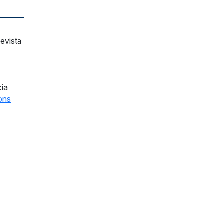
evista
cia
ons