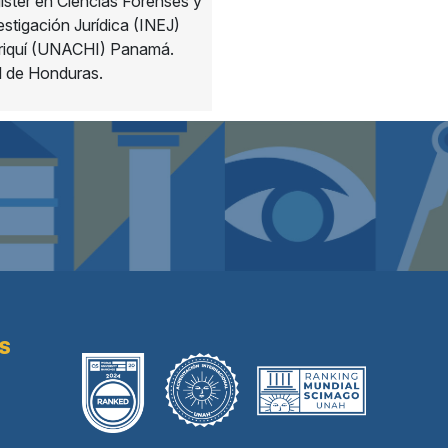
íster en Ciencias Forenses y
vestigación Jurídica (INEJ)
iriquí (UNACHI) Panamá.
l de Honduras.
AS