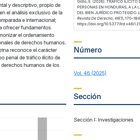
Grillo, E. (2026). TRÁFICO ILÍCITO
al y descriptivo, propio de
PERSONAS EN HONDURAS, A LA 
n el análisis exclusivo de la
DEL BIEN JURÍDICO PROTEGIDO.
Revista De Derecho
,
46
(1), 170–184
comparada e internacional;
https://doi.org/10.5377/lrd.v46i1.
a a ofrecer fundamentos
rmonizar el ordenamiento
ionales de derechos humanos.
Número
trina reconoce el carácter
po penal de tráfico ilícito de
os derechos humanos de los
Vol. 46 (2025)
Sección
Sección I: Investigaciones