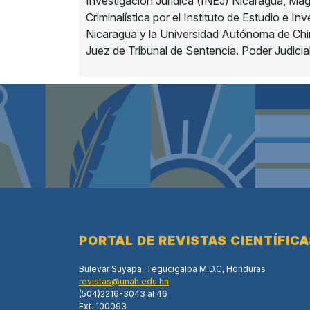
Investigación Jurídica (INEJ) Nicaragua, Mag
Criminalística por el Instituto de Estudio e In
Nicaragua y la Universidad Autónoma de Ch
Juez de Tribunal de Sentencia. Poder Judicia
PORTAL DE REVISTAS CIENTÍFIC
Bulevar Suyapa, Tegucigalpa M.D.C, Honduras
revistas@unah.edu.hn
(504)2216-3043 al 46
Ext. 100093