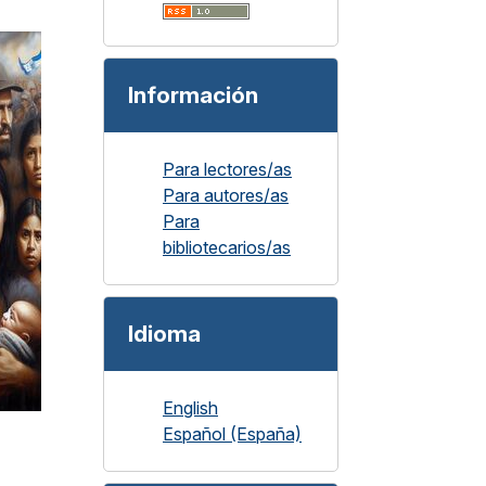
Información
Para lectores/as
Para autores/as
Para
bibliotecarios/as
Idioma
English
Español (España)