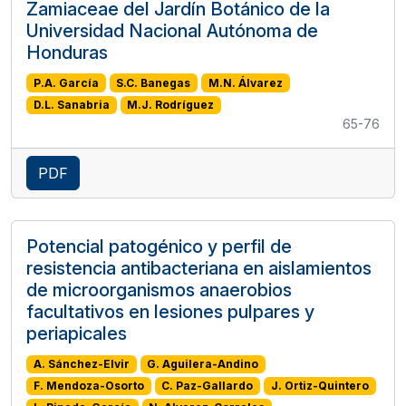
Zamiaceae del Jardín Botánico de la
Universidad Nacional Autónoma de
Honduras
P.A. García
S.C. Banegas
M.N. Álvarez
D.L. Sanabria
M.J. Rodríguez
65-76
PDF
Potencial patogénico y perfil de
resistencia antibacteriana en aislamientos
de microorganismos anaerobios
facultativos en lesiones pulpares y
periapicales
A. Sánchez-Elvir
G. Aguilera-Andino
F. Mendoza-Osorto
C. Paz-Gallardo
J. Ortiz-Quintero