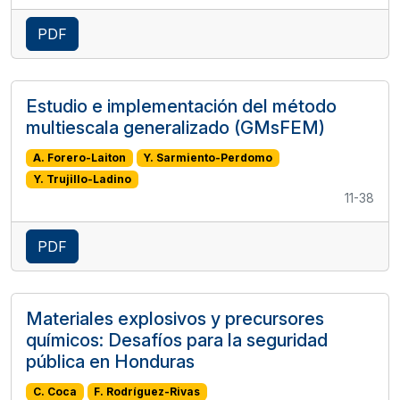
PDF
Estudio e implementación del método
multiescala generalizado (GMsFEM)
A. Forero-Laiton
Y. Sarmiento-Perdomo
Y. Trujillo-Ladino
11-38
PDF
Materiales explosivos y precursores
químicos: Desafíos para la seguridad
pública en Honduras
C. Coca
F. Rodríguez-Rivas