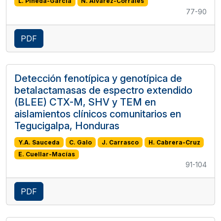
L. Pineda-García
N. Alvarez-Corrales
77-90
PDF
Detección fenotípica y genotípica de
betalactamasas de espectro extendido
(BLEE) CTX-M, SHV y TEM en
aislamientos clínicos comunitarios en
Tegucigalpa, Honduras
Y.A. Sauceda
C. Galo
J. Carrasco
H. Cabrera-Cruz
E. Cuellar-Macías
91-104
PDF