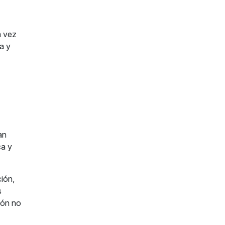
a vez
a y
an
ca y
ión,
s
ión no