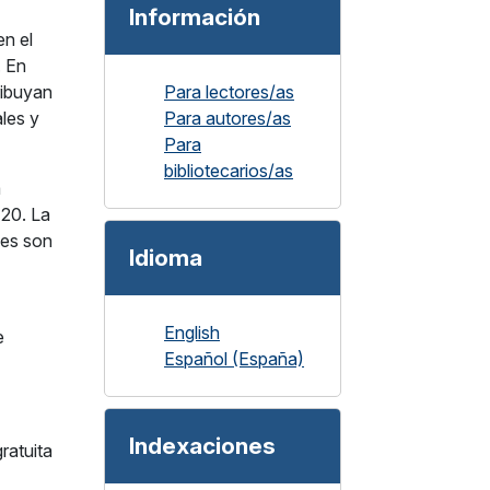
Información
en el
. En
ribuyan
Para lectores/as
ales y
Para autores/as
Para
bibliotecarios/as
a
 20. La
les son
Idioma
English
e
Español (España)
Indexaciones
ratuita