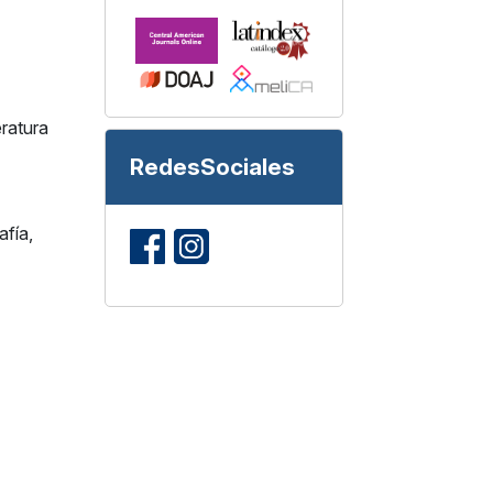
eratura
RedesSociales
afía,