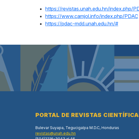
https://revistas.unah.edu.hn/index.php/
https://www.camjol.info/index.php/PDAC
https://pdac-mdd.unah.edu.hn/#
PORTAL DE REVISTAS CIENTÍFIC
Bulevar Suyapa, Tegucigalpa M.D.C, Honduras
revistas@unah.edu.hn
(504)2216-3043 al 46