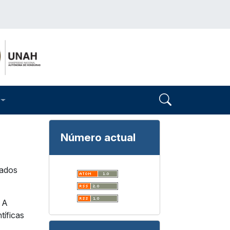
Número actual
nados
. A
tíficas