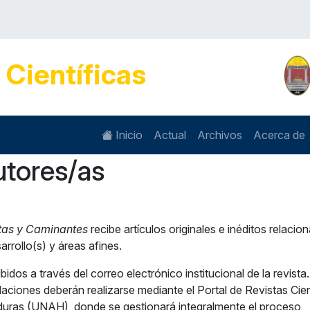
s
Científicas
Inicio
Actual
Archivos
Acerca de
utores/as
tas y Caminantes
recibe artículos originales e inéditos relacio
rrollo(s) y áreas afines.
idos a través del correo electrónico institucional de la revista
laciones deberán realizarse mediante el Portal de Revistas Cien
uras (UNAH), donde se gestionará integralmente el proceso