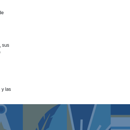
de
, sus
e
 y las