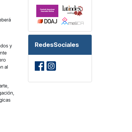
deberá
RedesSociales
tados y
ente
ero
n al
arte,
gación,
ógicas