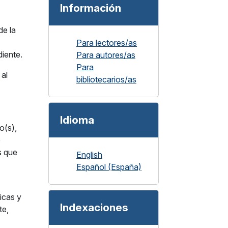
Información
de la
Para lectores/as
diente.
Para autores/as
Para
 al
bibliotecarios/as
Idioma
o(s),
e
s que
English
Español (España)
icas y
Indexaciones
te,