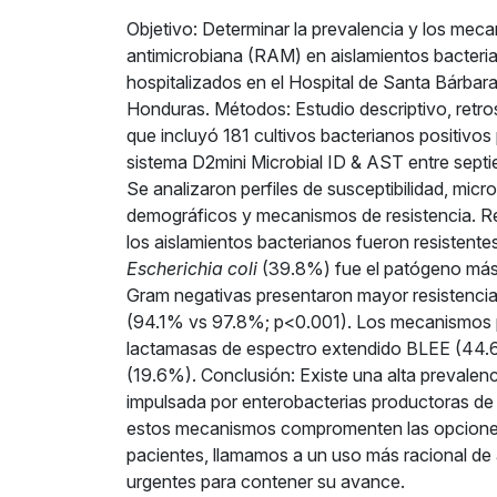
Objetivo: Determinar la prevalencia y los meca
antimicrobiana (RAM) en aislamientos bacteri
hospitalizados en el Hospital de Santa Bárbar
Honduras. Métodos: Estudio descriptivo, retros
que incluyó 181 cultivos bacterianos positivo
sistema D2mini Microbial ID & AST entre sept
Se analizaron perfiles de susceptibilidad, mic
demográficos y mecanismos de resistencia. R
los aislamientos bacterianos fueron resistentes
Escherichia coli
(39.8%) fue el patógeno más 
Gram negativas presentaron mayor resistencia
(94.1% vs 97.8%; p<0.001). Los mecanismos 
lactamasas de espectro extendido BLEE (44
(19.6%). Conclusión: Existe una alta prevalen
impulsada por enterobacterias productoras d
estos mecanismos compromenten las opciones
pacientes, llamamos a un uso más racional de 
urgentes para contener su avance.