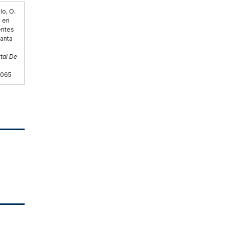
lo, O.
a en
entes
Santa
tal De
3065