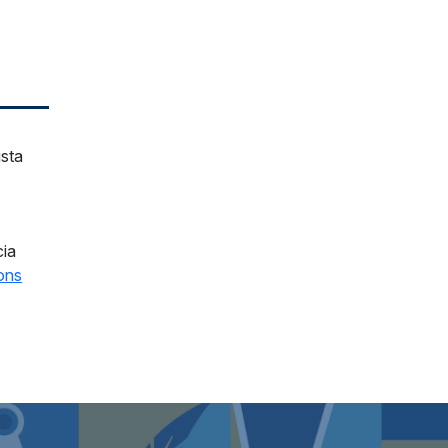
sta
cia
ons