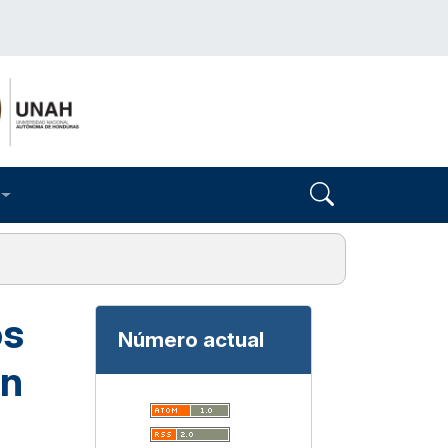
os
Número actual
en