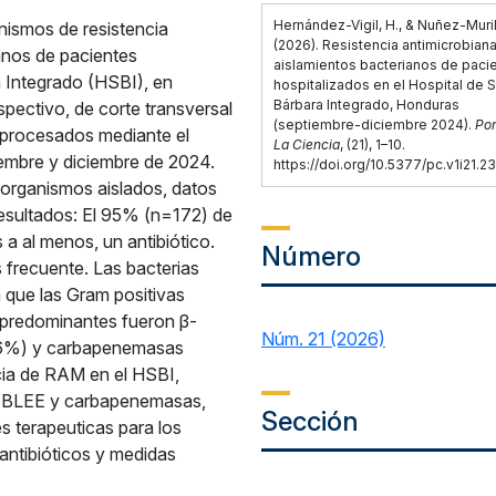
Hernández-Vigil, H., & Nuñez-Muril
nismos de resistencia
(2026). Resistencia antimicrobian
anos de pacientes
aislamientos bacterianos de paci
a Integrado (HSBI), en
hospitalizados en el Hospital de 
Bárbara Integrado, Honduras
pectivo, de corte transversal
(septiembre-diciembre 2024).
Por
s procesados mediante el
La Ciencia
, (21), 1–10.
iembre y diciembre de 2024.
https://doi.org/10.5377/pc.v1i21.2
roorganismos aislados, datos
esultados: El 95% (n=172) de
 a al menos, un antibiótico.
Número
frecuente. Las bacterias
 que las Gram positivas
predominantes fueron β-
Núm. 21 (2026)
.6%) y carbapenemasas
cia de RAM en el HSBI,
e BLEE y carbapenemasas,
Sección
 terapeuticas para los
antibióticos y medidas