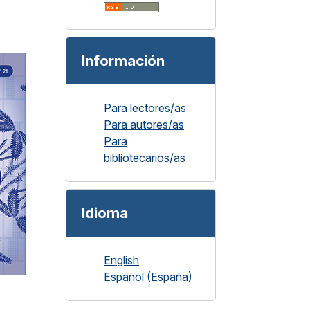
Información
Para lectores/as
Para autores/as
Para
bibliotecarios/as
Idioma
English
Español (España)