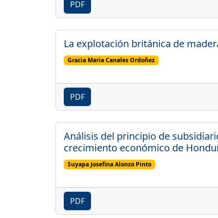
PDF
La explotación británica de mader
Gracia Maria Canales Ordoñez
PDF
Análisis del principio de subsidia
crecimiento económico de Hondura
Suyapa Josefina Alonzo Pinto
PDF