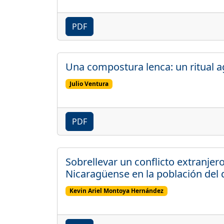
PDF
Una compostura lenca: un ritual ag
Julio Ventura
PDF
Sobrellevar un conflicto extranjer
Nicaragüense en la población del
Kevin Ariel Montoya Hernández