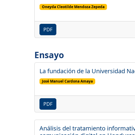
Oneyda Cleotilde Mendoza Zepeda
PDF
Ensayo
La fundación de la Universidad N
José Manuel Cardona Amaya
PDF
Análisis del tratamiento informati