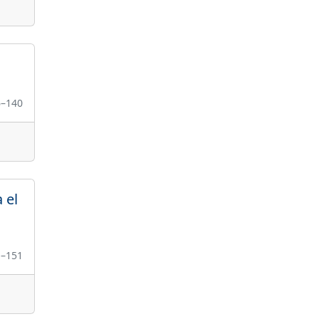
6–140
 el
1–151