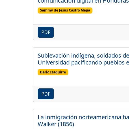
comunicación digital en Honduras
Sammy de Jesús Castro Mejía
PDF
Sublevación indígena, soldados de
Universidad pacificando pueblos 
Dario Izaguirre
PDF
La inmigración norteamericana ha
Walker (1856)