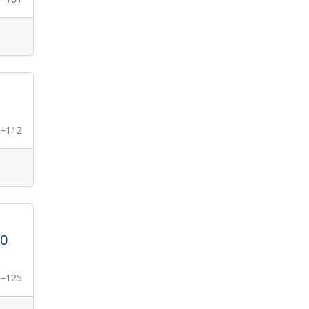
2–112
90
3–125