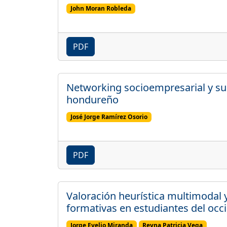
John Moran Robleda
PDF
Networking socioempresarial y su c
hondureño
José Jorge Ramírez Osorio
PDF
Valoración heurística multimodal y 
formativas en estudiantes del oc
Jorge Evelio Miranda
Reyna Patricia Vega