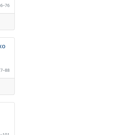
66–76
xo
77–88
9–101