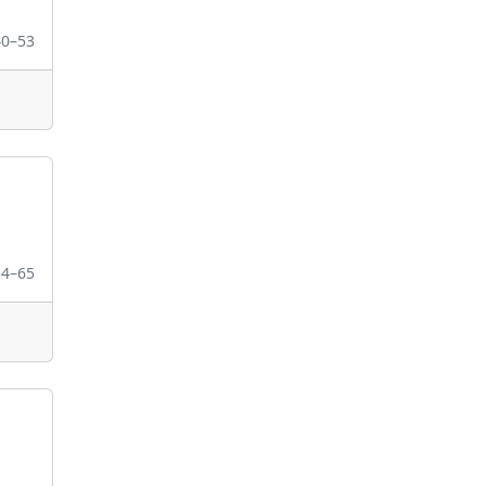
40–53
54–65