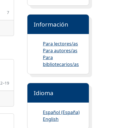
7
Información
Para lectores/as
Para autores/as
Para
bibliotecarios/as
12–19
Idioma
Español (España)
English