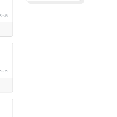
20–28
29–39