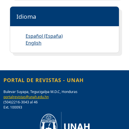
Idioma
Español (España)
English
PORTAL DE REVISTAS - UNAH
Bulevar Suyapa, Tegucigalpa M.D.C, Honduras
portalrevistas@unah.edu.hn
(504)2216-3043 al 46
Ext. 100093