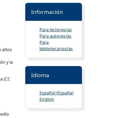
Información
Para lectores/as
Para autores/as
Para
bibliotecarios/as
 altos
ón y la
Idioma
ca (CC
Español (España)
English
medio