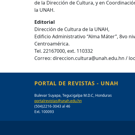
de la Dirección de Cultura, y en Coordinaci
la UNAH.
Editorial
Dirección de Cultura de la UNAH,
Edificio Administrativo “Alma Máter”, 8vo n
Centroamérica.
Tel. 22167000, ext. 110332
Correo: direccion.cultura@unah.edu.hn / 
PORTAL DE REVISTAS - UNAH
Bulevar Suyapa, Tegucigalpa M.D.C, Honduras
portalrevistas@unah.edu.hn
(504)2216-3043 al 46
Ext. 100093