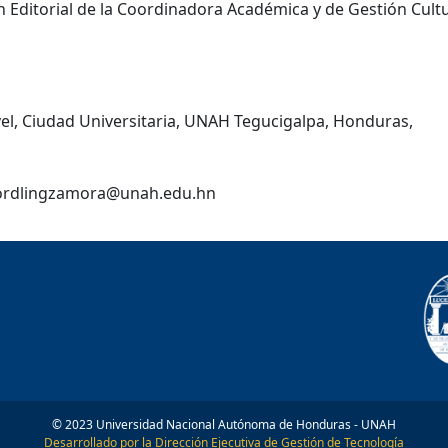
ón Editorial de la Coordinadora Académica y de Gestión Cult
ivel, Ciudad Universitaria, UNAH Tegucigalpa, Honduras,
loordlingzamora@unah.edu.hn
© 2023 Universidad Nacional Autónoma de Honduras - UNAH
Desarrollado por la Dirección Ejecutiva de Gestión de Tecnología