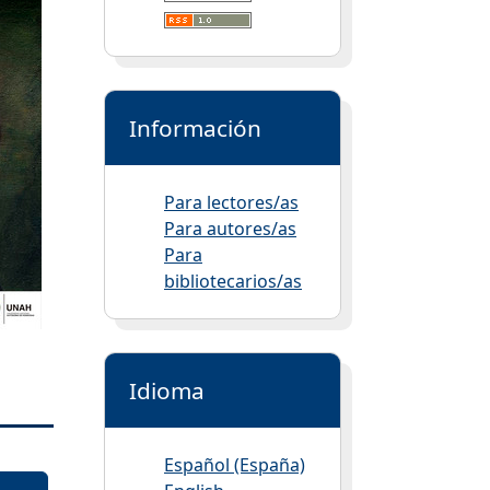
Información
Para lectores/as
Para autores/as
Para
bibliotecarios/as
Idioma
Español (España)