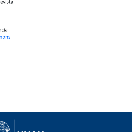
evista
ncia
mons