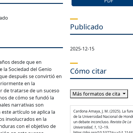
PDF
tado
Publicado
2025-12-15
 años desde que en
e la Sociedad del Genio
Cómo citar
que después se convirtió en
eriormente en la
r de tratarse de un suceso
Más formatos de cita
echos de cómo se fundó la
pales narrativas son
 este artículo se aplica la
Cardona Amaya, J. M. (2025). La fun
de la Universidad Nacional de Hond
os involucrados en la
un debate inconcluso.
Revista De La
nduras con el objetivo de
Universidad
,
1
, 12–19.
https://doi.org/10.5377/ru.v1i1.214