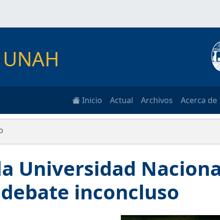
as UNAH
Inicio
Actual
Archivos
Acerca de
o
la Universidad Naciona
 debate inconcluso