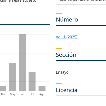
ación en este suceso.
Número
Vol. 1 (2025)
Sección
Ensayo
Licencia