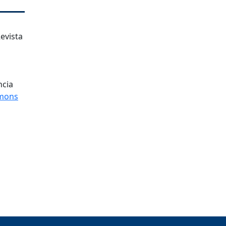
evista
ncia
mons