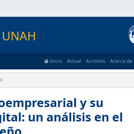
as UNAH
Inicio
Actual
Archivos
Acerca de
o
oempresarial y su
tal: un análisis en el
reño