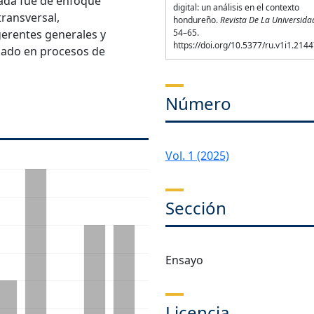
ada fue de enfoque
digital: un análisis en el contexto
transversal,
hondureño.
Revista De La Universida
gerentes generales y
54–65.
https://doi.org/10.5377/ru.v1i1.214
ado en procesos de
Número
Vol. 1 (2025)
Sección
Ensayo
Licencia