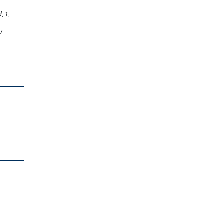
d
,
1
,
47