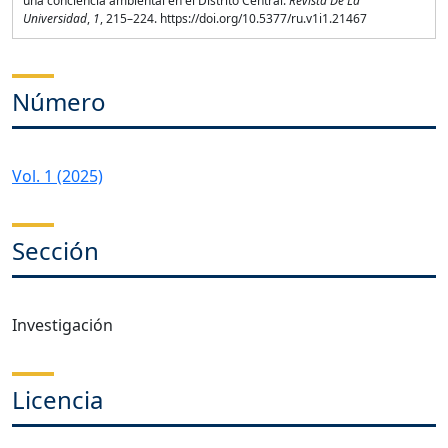
una conciencia ambiental en el Distrito Central.
Revista De La
Universidad
,
1
, 215–224. https://doi.org/10.5377/ru.v1i1.21467
Número
Vol. 1 (2025)
Sección
Investigación
Licencia