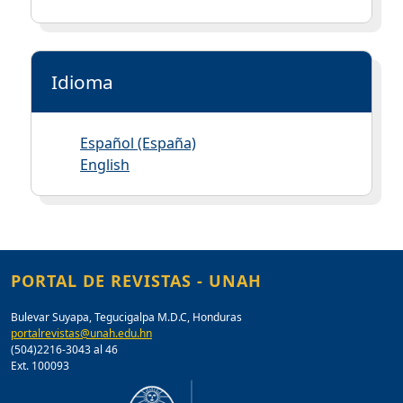
Idioma
Español (España)
English
PORTAL DE REVISTAS - UNAH
Bulevar Suyapa, Tegucigalpa M.D.C, Honduras
portalrevistas@unah.edu.hn
(504)2216-3043 al 46
Ext. 100093