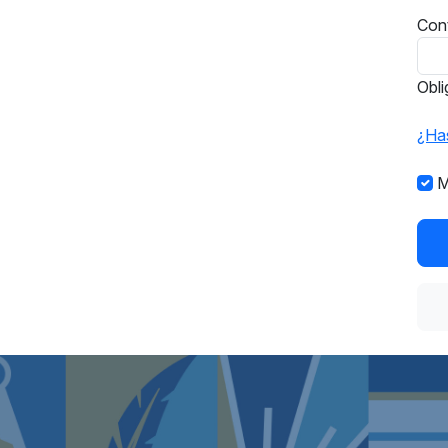
Con
Obli
¿Has
M