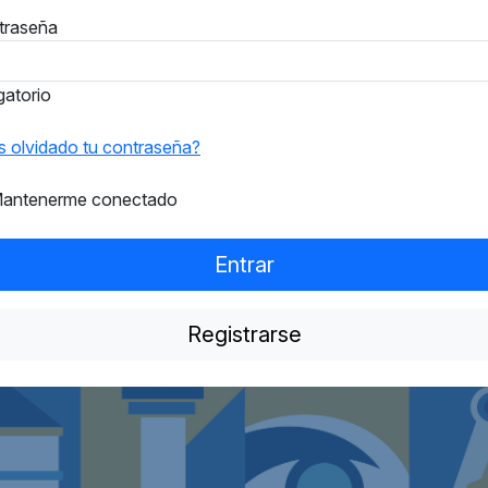
traseña
gatorio
 olvidado tu contraseña?
antenerme conectado
Entrar
Registrarse