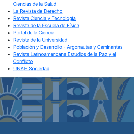
Ciencias de la Salud
La Revista de Derecho
Revista Ciencia y Tecnología
Revista de la Escuela de Física
Portal de la Ciencia
Revista de la Universidad
Población y Desarrollo - Argonautas y Caminantes
Revista Latinoamericana Estudios de la Paz y el
Conflicto
UNAH Sociedad