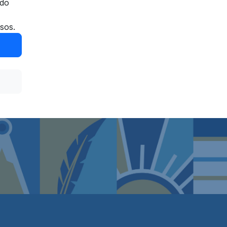
rdo
isos.