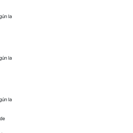
gún la
gún la
gún la
 de