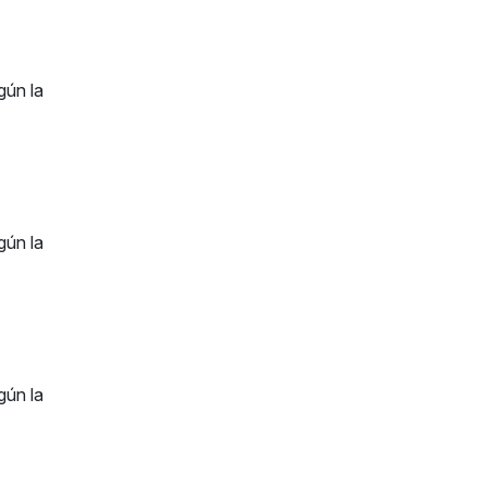
gún la
gún la
gún la