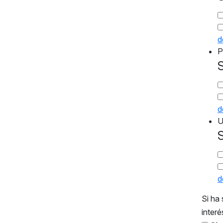
d
P
S
d
U
S
d
Si ha 
interé