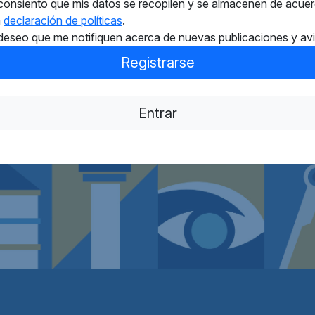
 consiento que mis datos se recopilen y se almacenen de acue
a
declaración de políticas
.
deseo que me notifiquen acerca de nuevas publicaciones y av
Registrarse
Entrar