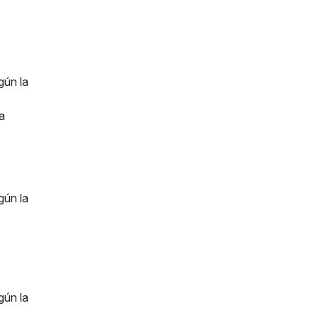
gún la
la
gún la
gún la