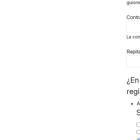
guione
Cont
La con
Repit
¿En 
regi
A
S
d