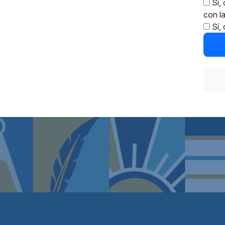
Sí,
con l
Sí, 