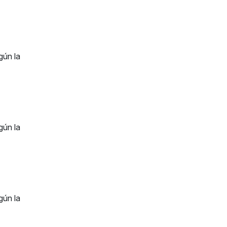
gún la
gún la
gún la