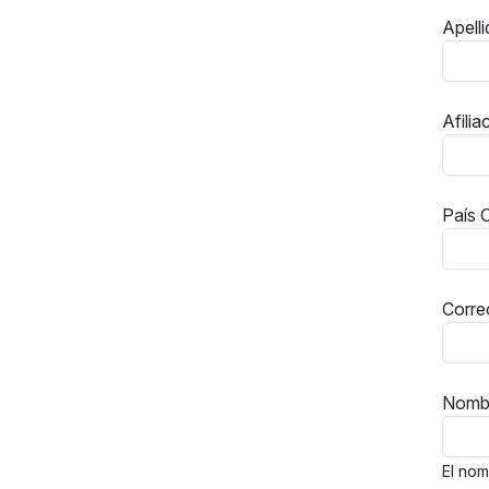
Apell
Afilia
País
O
Corre
Nombr
El nom