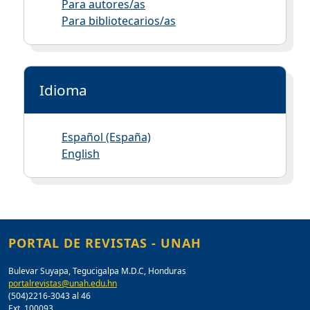
Para autores/as
Para bibliotecarios/as
Idioma
Español (España)
English
PORTAL DE REVISTAS - UNAH
Bulevar Suyapa, Tegucigalpa M.D.C, Honduras
portalrevistas@unah.edu.hn
(504)2216-3043 al 46
Ext. 100093