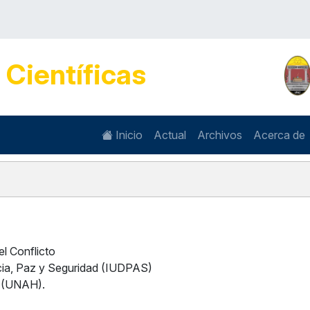
s
Científicas
Inicio
Actual
Archivos
Acerca de
el Conflicto
racia, Paz y Seguridad (IUDPAS)
 (UNAH).