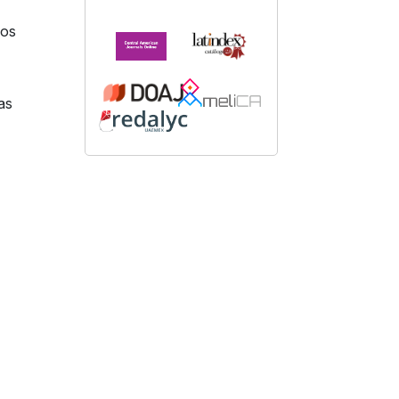
dos
as