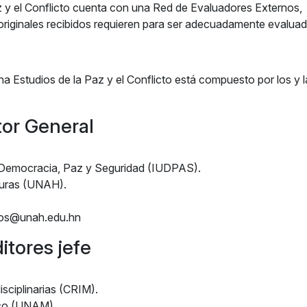
z y el Conflicto cuenta con una Red de Evaluadores Externos,
 originales recibidos requieren para ser adecuadamente evalua
a Estudios de la Paz y el Conflicto
está compuesto por los y l
itor General
en Democracia, Paz y Seguridad (IUDPAS).
uras (UNAH).
mos@unah.edu.hn
itores jefe
sciplinarias (CRIM).
ico (UNAM).