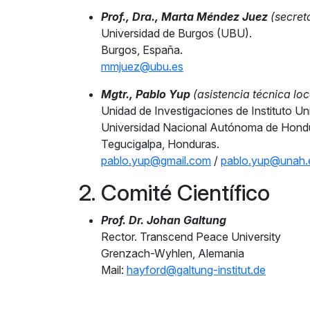
Prof., Dra., Marta Méndez Juez
(secreta
Universidad de Burgos (UBU).
Burgos, España.
mmjuez@ubu.es
Mgtr., Pablo Yup
(asistencia técnica loc
Unidad de Investigaciones de Instituto U
Universidad Nacional Autónoma de Hond
Tegucigalpa, Honduras.
pablo.yup@gmail.com
/
pablo.yup@unah.
2. Comité Científico
Prof. Dr. Johan Galtung
Rector. Transcend Peace University
Grenzach-Wyhlen, Alemania
Mail:
hayford@galtung-institut.de