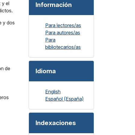
 y el
Información
ictos.
e y dos
Para lectores/as
Para autores/as
Para
bibliotecarios/as
ón de
Idioma
English
eros
Español (España)
Indexaciones