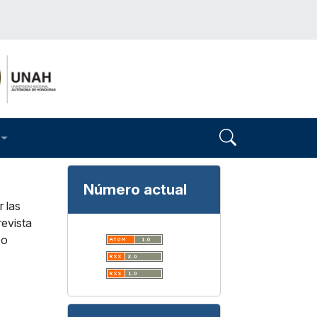
Número actual
 las
revista
co