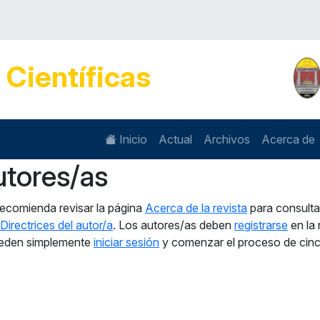
s
Científicas
Inicio
Actual
Archivos
Acerca de
utores/as
 recomienda revisar la página
Acerca de la revista
para consultar
Directrices del autor/a
. Los autores/as deben
registrarse
en la 
 pueden simplemente
iniciar sesión
y comenzar el proceso de cin