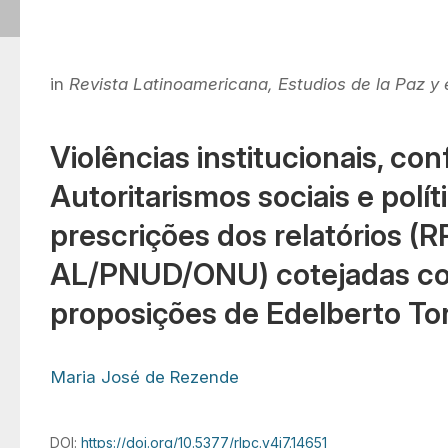
in
Revista Latinoamericana, Estudios de la Paz y e
Violências institucionais, conf
Autoritarismos sociais e polít
prescrições dos relatórios (
AL/PNUD/ONU) cotejadas c
proposições de Edelberto To
Maria José de Rezende
DOI:
https://doi.org/10.5377/rlpc.v4i7.14651