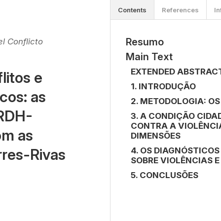
Contents
References
In
Resumo
l Conflicto
Main Text
EXTENDED ABSTRAC
litos e
1. INTRODUÇÃO
icos: as
2. METODOLOGIA: O
RRDH-
3. A CONDIÇÃO CID
CONTRA A VIOLÊNCI
om as
DIMENSÕES
rres-Rivas
4. OS DIAGNÓSTICOS
SOBRE VIOLÊNCIAS 
5. CONCLUSÕES