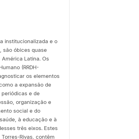
 institucionalizada e o 
, são óbices quase 
 América Latina. Os 
o Humano (RRDH-
gnosticar os elementos 
como a expansão de 
 periódicas e de 
essão, organização e 
nto social e do 
saúde, à educação e à 
ses três eixos. Estes 
 Torres-Rivas, contêm 