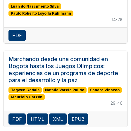
Luan do Nascimento Silva
Paulo Roberto Loyolla Kuhlmann
14-28
PDF
Marchando desde una comunidad en
Bogotá hasta los Juegos Olímpicos:
experiencias de un programa de deporte
para el desarrollo y la paz
Tegwen Gadais
Natalia Varela Pulido
Sandra Vinazco
Mauricio Garzón
29-46
PDF
HTML
XML
EPUB